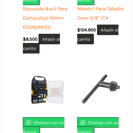
Repuesto Buril Para
Mandril Para Taladro
Cortazulejo 10mm
Cono 3/4″ JT4
ECONOMICO
$
104.900
Añadir al
$
8.500
Añadir al
carrito
carrito
Chatear con un
Chatear con un
Asesor
Asesor