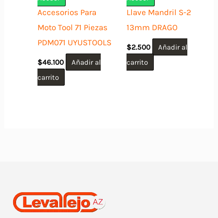
Accesorios Para
Llave Mandril S-2
Moto Tool 71 Piezas
13mm DRAGO
PDM071 UYUSTOOLS
$
2.500
Añadir al
$
46.100
Añadir al
carrito
carrito