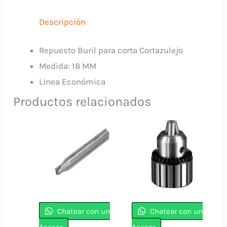
32801C
ECONOMICA
Descripción
cantidad
Repuesto Buril para corta Cortazulejo
Medida: 18 MM
Linea Económica
Productos relacionados
Chatear con un
Chatear con un
Asesor
Asesor