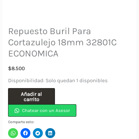
Repuesto Buril Para
Cortazulejo 18mm 32801C
ECONOMICA
$
8.500
Disponibilidad:
Solo quedan 1 disponibles
Repuesto
Añadir al
carrito
Buril
Chatear con un Asesor
Para
Cortazulejo
Comparte esto:
18mm