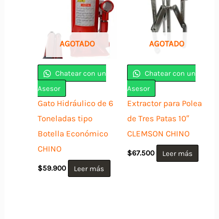
AGOTADO
AGOTADO
Chatear con un
Chatear con un
Asesor
Asesor
Gato Hidráulico de 6
Extractor para Polea
Toneladas tipo
de Tres Patas 10″
Botella Económico
CLEMSON CHINO
CHINO
$
67.500
Leer más
$
59.900
Leer más