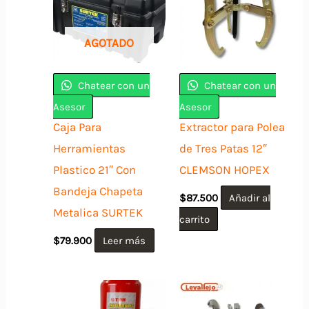
AGOTADO
Chatear con un
Chatear con un
Asesor
Asesor
Caja Para
Extractor para Polea
Herramientas
de Tres Patas 12″
Plastico 21″ Con
CLEMSON HOPEX
Bandeja Chapeta
$
87.500
Añadir al
Metalica SURTEK
carrito
$
79.900
Leer más