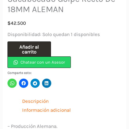
18MM ALEMAN
$
42.500
Disponibilidad:
Solo quedan 1 disponibles
Sacabocado
Añadir al
carrito
Golpe
Chatear con un Asesor
Recto
De
Comparte esto:
18MM
ALEMAN
cantidad
Descripción
Información adicional
– Producción Alemana.