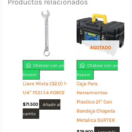
Productos relacionados
AGOTADO
Chatear con un
Chatear con un
Asesor
Asesor
Llave Mixta (32.0) 1-
Caja Para
1/4″ 7551.1.4 FORCE
Herramientas
Plastico 21″ Con
$
71.500
Añadir al
Bandeja Chapeta
carrito
Metalica SURTEK
$
79.900
Leer más