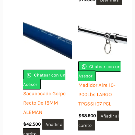
Chatear con un
Chatear con un
Asesor
Asesor
Medidor Aire 10-
Sacabocado Golpe
200Lbs LARGO
Recto De 18MM
TPG55H07 PCL
ALEMAN
$
68.900
Añadir al
$
42.500
Añadir al
carrito
carrito