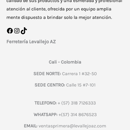
calidad de sus productos y una esmerada y profesional
atención al cliente, ofrecida por un equipo amplia
mente dispuesto a brindar solo la mejor atención.
Facebook
Instagram
TikTok
Ferretería Levallejo AZ
Cali - Colombia
SEDE NORTE:
Carrera 1 #32-50
SEDE CENTRO:
Calle 15 #7-101
TELEFONO:
+ (57) 318 7126333
WHATSAPP:
+(57) 314 8676523
EMAIL:
ventasprimera@levallejoaz.com