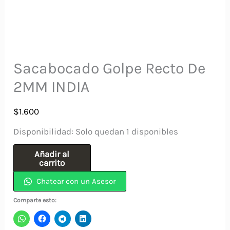
Sacabocado Golpe Recto De
2MM INDIA
$
1.600
Disponibilidad:
Solo quedan 1 disponibles
Sacabocado
Añadir al
carrito
Golpe
Chatear con un Asesor
Recto
De
Comparte esto:
2MM