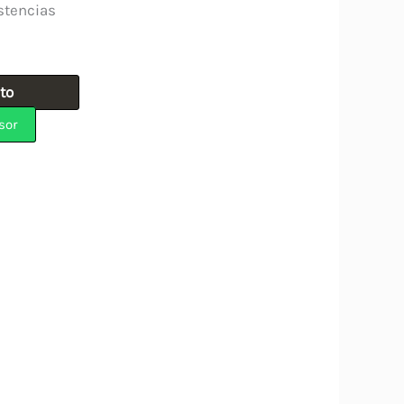
stencias
ito
sor