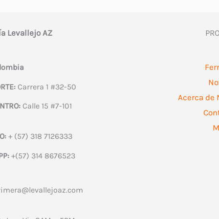
ía Levallejo AZ
PR
Fer
olombia
No
RTE:
Carrera 1 #32-50
Acerca de 
NTRO:
Calle 15 #7-101
Con
M
O:
+ (57) 318 7126333
PP:
+(57) 314 8676523
rimera@levallejoaz.com