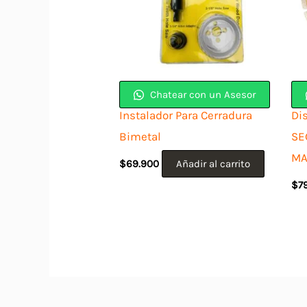
Chatear con un Asesor
Instalador Para Cerradura
Di
Bimetal
SE
MA
$
69.900
Añadir al carrito
$
7