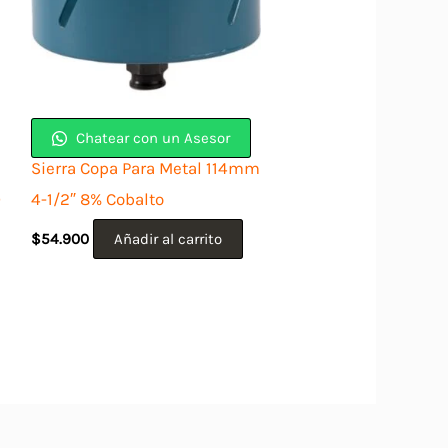
Chatear con un Asesor
Sierra Copa Para Metal 114mm
D
4-1/2″ 8% Cobalto
$
54.900
Añadir al carrito