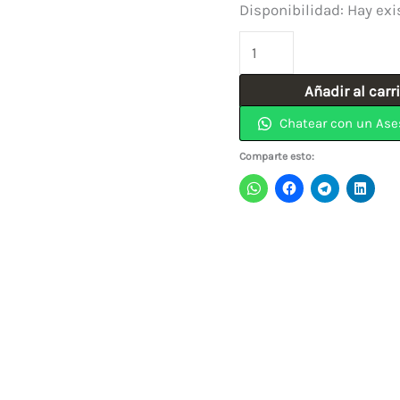
Disponibilidad:
Hay exi
Sierra
Circular
Añadir al carr
10"
Chatear con un Ase
x
100
Comparte esto:
Dientes
Tungsteno
Multi
material
BOSCH.
cantidad