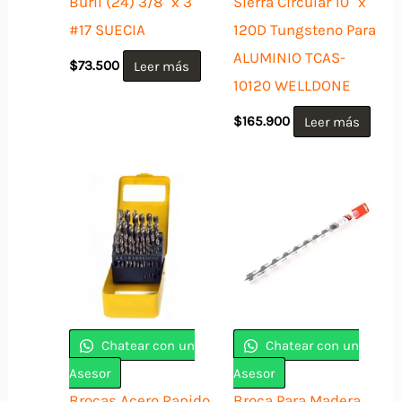
Buril (24) 3/8″ x 3″
Sierra Circular 10″ x
#17 SUECIA
120D Tungsteno Para
ALUMINIO TCAS-
$
73.500
Leer más
10120 WELLDONE
$
165.900
Leer más
Chatear con un
Chatear con un
Asesor
Asesor
Brocas Acero Rapido
Broca Para Madera