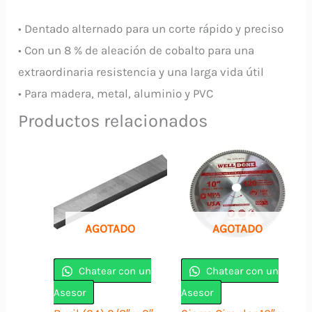
8%
Cobalto
• Dentado alternado para un corte rápido y preciso
cantidad
• Con un 8 % de aleación de cobalto para una
extraordinaria resistencia y una larga vida útil
• Para madera, metal, aluminio y PVC
Productos relacionados
AGOTADO
AGOTADO
Chatear con un
Chatear con un
Asesor
Asesor