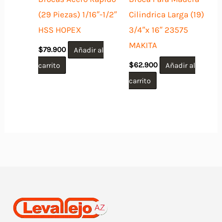
(29 Piezas) 1/16″-1/2″
Cilindrica Larga (19)
HSS HOPEX
3/4″x 16″ 23575
MAKITA
$
79.900
Añadir al
carrito
$
62.900
Añadir al
carrito