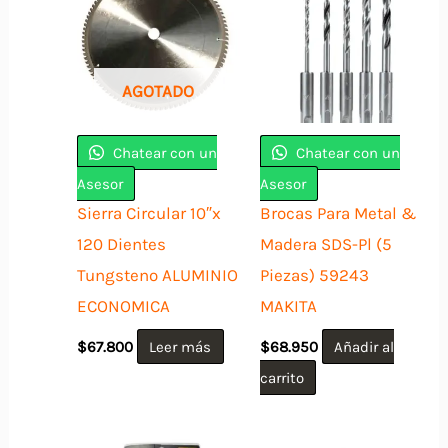
AGOTADO
Chatear con un
Chatear con un
Asesor
Asesor
Sierra Circular 10″x
Brocas Para Metal &
120 Dientes
Madera SDS-Pl (5
Tungsteno ALUMINIO
Piezas) 59243
ECONOMICA
MAKITA
$
67.800
Leer más
$
68.950
Añadir al
carrito