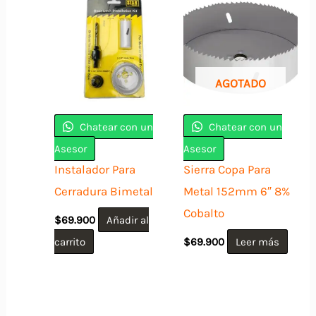
AGOTADO
Chatear con un
Chatear con un
Asesor
Asesor
Instalador Para
Sierra Copa Para
Cerradura Bimetal
Metal 152mm 6″ 8%
Cobalto
$
69.900
Añadir al
carrito
$
69.900
Leer más