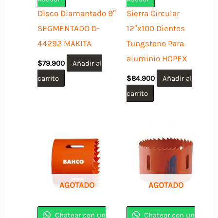
Disco Diamantado 9″
Sierra Circular
SEGMENTADO D-
12″x100 Dientes
44292 MAKITA
Tungsteno Para
aluminio HOPEX
$
79.900
Añadir al
carrito
$
84.900
Añadir al
carrito
AGOTADO
AGOTADO
Chatear con un
Chatear con un