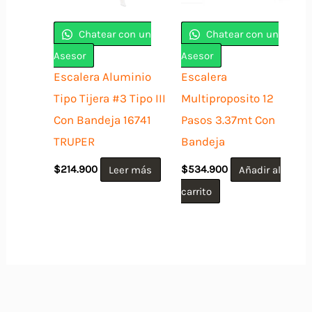
Chatear con un
Chatear con un
Asesor
Asesor
Escalera Aluminio
Escalera
Tipo Tijera #3 Tipo III
Multiproposito 12
Con Bandeja 16741
Pasos 3.37mt Con
TRUPER
Bandeja
$
214.900
Leer más
$
534.900
Añadir al
carrito