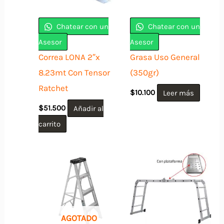
Chatear con un
Chatear con un
Asesor
Asesor
Correa LONA 2″x
Grasa Uso General
8.23mt Con Tensor
(350gr)
Ratchet
$
10.100
Leer más
$
51.500
Añadir al
carrito
AGOTADO