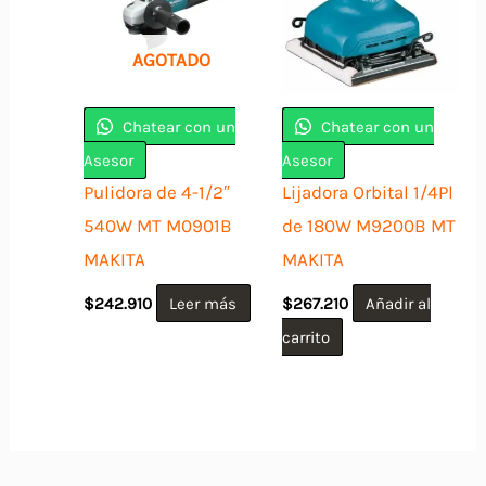
AGOTADO
Chatear con un
Chatear con un
Asesor
Asesor
Pulidora de 4-1/2″
Lijadora Orbital 1/4Pl
540W MT M0901B
de 180W M9200B MT
MAKITA
MAKITA
$
242.910
Leer más
$
267.210
Añadir al
carrito