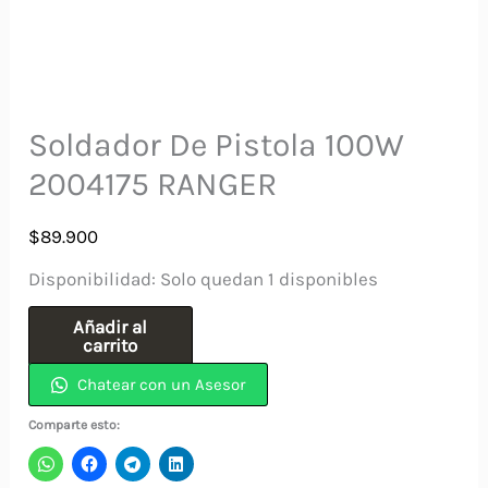
Soldador De Pistola 100W
2004175 RANGER
$
89.900
Disponibilidad:
Solo quedan 1 disponibles
Soldador
Añadir al
carrito
De
Chatear con un Asesor
Pistola
100W
Comparte esto:
2004175