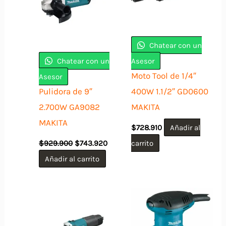
Chatear con un
Chatear con un
Asesor
Moto Tool de 1/4″
Asesor
Pulidora de 9″
400W 1.1/2″ GD0600
2.700W GA9082
MAKITA
MAKITA
$
728.910
Añadir al
El
El
$
929.900
$
743.920
carrito
precio
precio
original
actual
Añadir al carrito
era:
es:
$929.900.
$743.920.