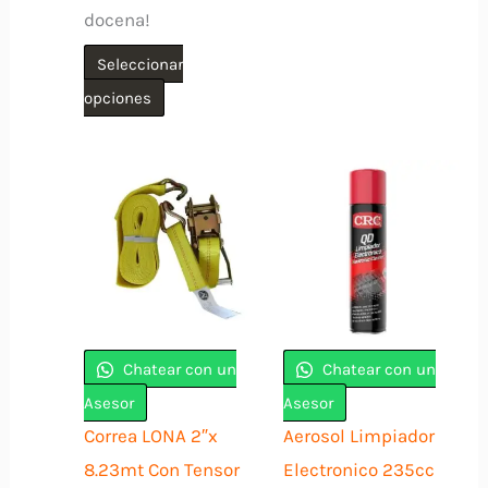
docena!
Seleccionar
Este
opciones
producto
tiene
múltiples
variantes.
Las
opciones
se
pueden
Chatear con un
Chatear con un
elegir
Asesor
Asesor
en
Correa LONA 2″x
Aerosol Limpiador
la
8.23mt Con Tensor
Electronico 235cc