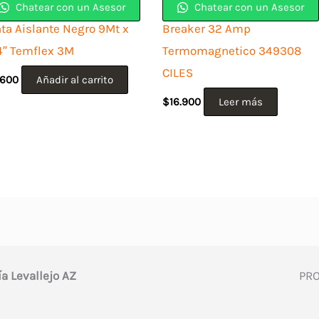
Chatear con un Asesor
Chatear con un Asesor
nta Aislante Negro 9Mt x
Breaker 32 Amp
4″ Temflex 3M
Termomagnetico 349308
CILES
.600
Añadir al carrito
$
16.900
Leer más
ía Levallejo AZ
PR