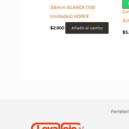
3.6mm BLANCA (100
Ci
Unidades) HOPEX
3/
$
2.900
Añadir al carrito
$
5
Ferreter