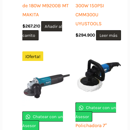
de 180W M9200B MT
300W 150PSI
MAKITA
CMM300U
UYUSTOOLS
$
267.210
Añadir al
carrito
$
294.900
Leer más
¡Oferta!
Chatear con un
Chatear con un
Asesor
Polichadora 7″
Asesor