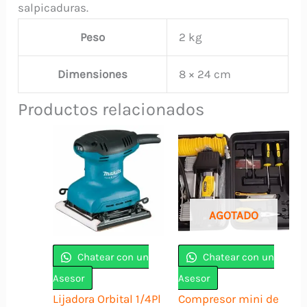
salpicaduras.
Peso
2 kg
Dimensiones
8 × 24 cm
Productos relacionados
AGOTADO
Chatear con un
Chatear con un
Asesor
Asesor
Lijadora Orbital 1/4Pl
Compresor mini de