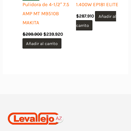
Pulidora de 4-1/2″ 7.5
1.400W EP181 ELITE
AMP MT M9510B
$
287.910
Añadir al
MAKITA
carrito
El
El
$
299.900
$
239.920
precio
precio
original
actual
Añadir al carrito
era:
es:
$299.900.
$239.920.