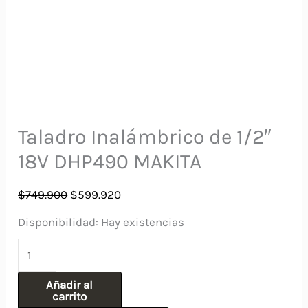
Taladro Inalámbrico de 1/2″
18V DHP490 MAKITA
El
El
$
749.900
$
599.920
precio
precio
Disponibilidad:
Hay existencias
original
actual
Taladro
era:
es:
Inalámbrico
$749.900.
$599.920.
Añadir al
de
carrito