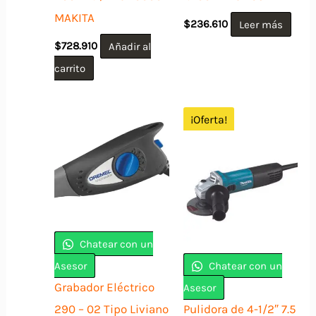
MAKITA
$
236.610
Leer más
$
728.910
Añadir al
carrito
¡Oferta!
Chatear con un
Asesor
Chatear con un
Grabador Eléctrico
Asesor
290 – 02 Tipo Liviano
Pulidora de 4-1/2″ 7.5