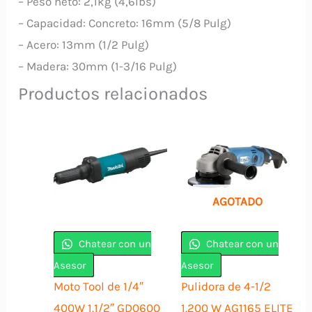
– Peso neto: 2,1kg (4,6lbs)
– Capacidad: Concreto: 16mm (5/8 Pulg)
– Acero: 13mm (1/2 Pulg)
– Madera: 30mm (1-3/16 Pulg)
Productos relacionados
AGOTADO
Chatear con un
Chatear con un
Asesor
Asesor
Moto Tool de 1/4″
Pulidora de 4-1/2
400W 1.1/2″ GD0600
1.200 W AG1165 ELITE