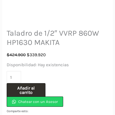
Taladro de 1/2″ VVRP 860W
HP1630 MAKITA
El
El
$
424.900
$
339.920
precio
precio
Disponibilidad:
Hay existencias
original
actual
Taladro
era:
es:
de
$424.900.
$339.920.
Añadir al
1/2"
carrito
VVRP
Chatear con un Asesor
860W
Comparte esto:
HP1630