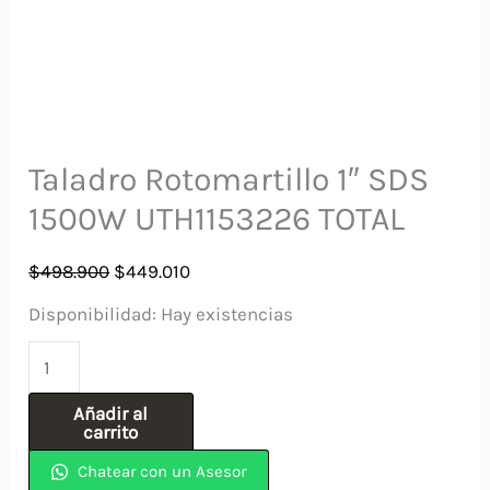
Taladro Rotomartillo 1″ SDS
1500W UTH1153226 TOTAL
El
El
$
498.900
$
449.010
precio
precio
Disponibilidad:
Hay existencias
original
actual
Taladro
era:
es:
Rotomartillo
$498.900.
$449.010.
Añadir al
1"
carrito
SDS
Chatear con un Asesor