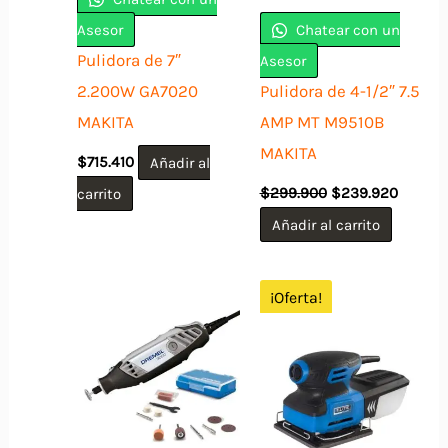
Asesor
Chatear con un
Pulidora de 7″
Asesor
2.200W GA7020
Pulidora de 4-1/2″ 7.5
MAKITA
AMP MT M9510B
MAKITA
$
715.410
Añadir al
El
El
carrito
$
299.900
$
239.920
precio
precio
original
actual
Añadir al carrito
era:
es:
$299.900.
$239.9
¡Oferta!