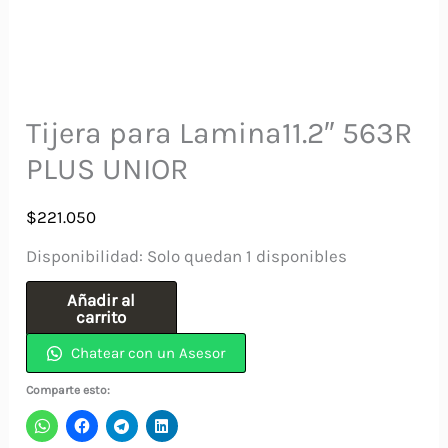
Tijera para Lamina11.2″ 563R
PLUS UNIOR
$
221.050
Disponibilidad:
Solo quedan 1 disponibles
Tijera
Añadir al
carrito
para
Chatear con un Asesor
Lamina11.2"
563R
Comparte esto:
PLUS