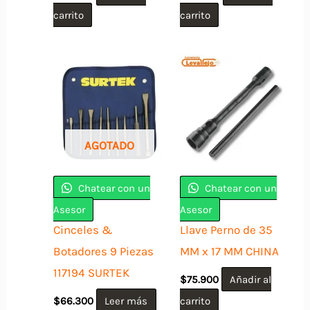
carrito
carrito
AGOTADO
Chatear con un
Chatear con un
Asesor
Asesor
Cinceles &
Llave Perno de 35
Botadores 9 Piezas
MM x 17 MM CHINA
117194 SURTEK
$
75.900
Añadir al
$
66.300
Leer más
carrito