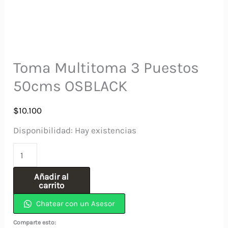
Toma Multitoma 3 Puestos
50cms OSBLACK
$
10.100
Disponibilidad:
Hay existencias
Toma
Multitoma
Añadir al
3
carrito
Puestos
Chatear con un Asesor
50cms
Comparte esto: