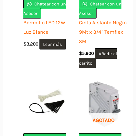
Chatear con un
Chatear con un
Asesor
Asesor
Bombillo LED 12W
Cinta Aislante Negro
Luz Blanca
9Mt x 3/4″ Temflex
3M
$
3.200
Leer más
$
5.600
Añadir al
carrito
AGOTADO