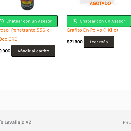
AGOTADO
Chatear con un Asesor
Chatear con un Asesor
rosol Penetrante 556 x
Grafito En Polvo (1 Kilo)
0cc CRC
$
21.900
Leer más
0.900
Añadir al carrito
ía Levallejo AZ
PR