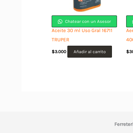
Chatear con un Asesor
Aceite 30 ml Uso Gral 16711
Ae
TRUPER
40
$
3.000
Añadir al carrito
$
3
Ferreter