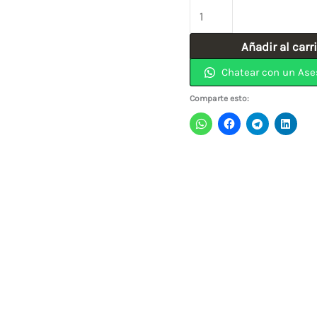
Traba
Rosca
Añadir al carr
200GR
Chatear con un Ase
PASE-
200
Comparte esto:
FOSET
cantidad