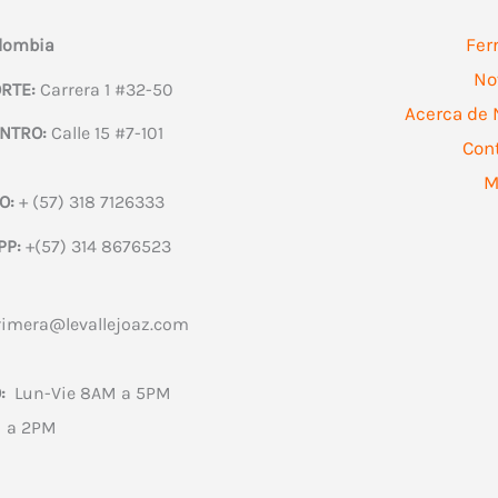
Fer
olombia
No
RTE:
Carrera 1 #32-50
Acerca de 
NTRO:
Calle 15 #7-101
Con
M
O:
+ (57) 318 7126333
PP:
+(57) 314 8676523
rimera@levallejoaz.com
:
Lun-Vie 8AM a 5PM
 a 2PM