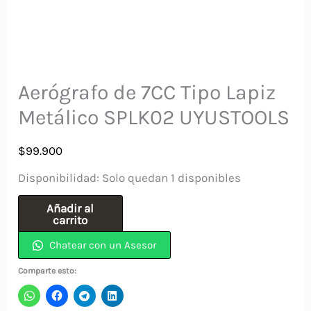
Aerógrafo de 7CC Tipo Lapiz
Metálico SPLK02 UYUSTOOLS
$
99.900
Disponibilidad:
Solo quedan 1 disponibles
Aerógrafo
Añadir al
carrito
de
Chatear con un Asesor
7CC
Tipo
Comparte esto:
Lapiz