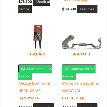
$
73.200
Añadir al
carrito
$
66.300
Leer más
AGOTADO
AGOTADO
Chatear con un
Chatear con un
Asesor
Asesor
Alicate Bomba 12″
Marco Para Escofina
HDM-100-35
NACIONAL
HANDYMAN
CAUCHOSAN