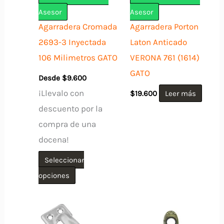
Asesor
Asesor
Agarradera Cromada
Agarradera Porton
2693-3 Inyectada
Laton Anticado
106 Milimetros GATO
VERONA 761 (1614)
GATO
Desde
$
9.600
¡Llevalo con
$
19.600
Leer más
descuento por la
compra de una
docena!
Seleccionar
Este
opciones
producto
tiene
múltiples