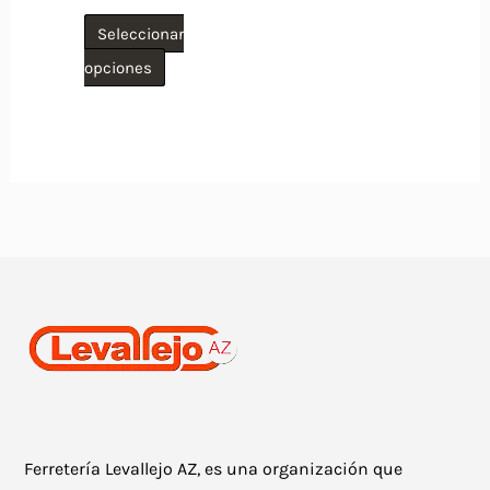
Seleccionar
Este
opciones
producto
tiene
múltiples
variantes.
Las
opciones
se
pueden
elegir
en
la
Ferretería Levallejo AZ, es una organización que
página