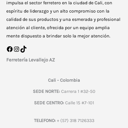
impulsa el sector ferretero en la ciudad de Cali, con
de
espíritu de liderazgo y un alto compromiso con la
producto
calidad de sus productos y una esmerada y profesional
atención al cliente, ofrecida por un equipo amplia
mente dispuesto a brindar solo la mejor atención.
Facebook
Instagram
TikTok
Ferretería Levallejo AZ
Cali - Colombia
SEDE NORTE:
Carrera 1 #32-50
SEDE CENTRO:
Calle 15 #7-101
TELEFONO:
+ (57) 318 7126333