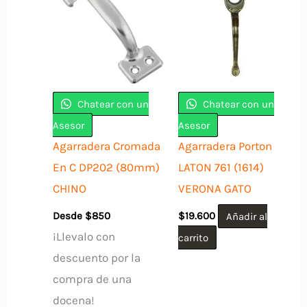
variantes.
Las
opciones
se
pueden
Chatear con un
Chatear con un
elegir
Asesor
Asesor
en
Agarradera Cromada
Agarradera Porton
la
En C DP202 (80mm)
LATON 761 (1614)
página
CHINO
VERONA GATO
de
Desde
$
850
$
19.600
Añadir al
producto
¡Llevalo con
carrito
descuento por la
compra de una
docena!