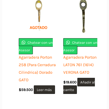
AGOTADO
Chatear con un
Chatear con un
Asesor
Asesor
Agarradera Porton
Agarradera Porton
258 (Para Cerradura
LATON 761 (1614)
Cilindrica) Dorado
VERONA GATO
GATO
$
19.600
Añadir al
$
59.500
Leer más
carrito