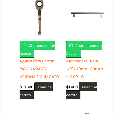
Chatear con un
Chatear con un
Asesor
Asesor
Agarradera Porton
Agarradera INOX
PAVONADA 761
1/2″x 19cm 128mm
VERONA (1614) GATO
LIV 021-0
$
19.600
Añadir al
$
1.600
Añadir al
carrito
carrito