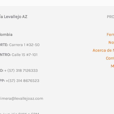
ía Levallejo AZ
PR
Fer
olombia
No
RTE:
Carrera 1 #32-50
Acerca de 
NTRO:
Calle 15 #7-101
Con
M
O:
+ (57) 318 7126333
PP:
+(57) 314 8676523
rimera@levallejoaz.com