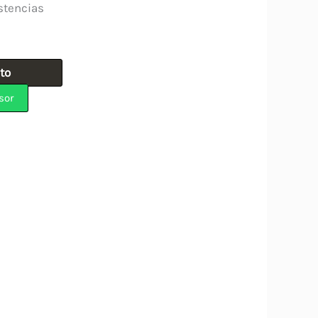
stencias
ito
sor