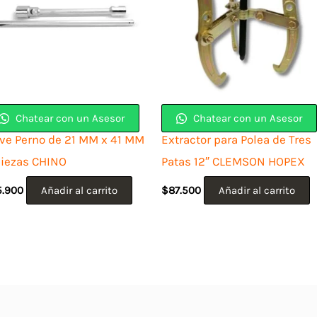
Chatear con un Asesor
Chatear con un Asesor
ave Perno de 21 MM x 41 MM
Extractor para Polea de Tres
piezas CHINO
Patas 12″ CLEMSON HOPEX
5.900
Añadir al carrito
$
87.500
Añadir al carrito