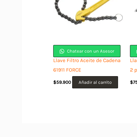
Chatear con un Asesor
Llave Filtro Aceite de Cadena
Ll
61911 FORCE
2 
$
59.900
Añadir al carrito
$
7