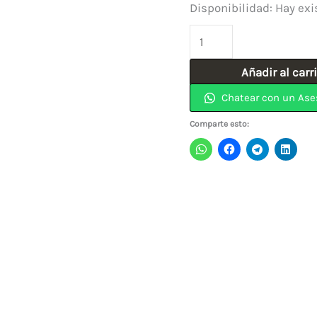
Disponibilidad:
Hay exi
Alicate
Pela
Añadir al carr
Cable
Chatear con un Ase
de
5″
Comparte esto:
Aislado
PEL205
UYUSTOOLS
cantidad