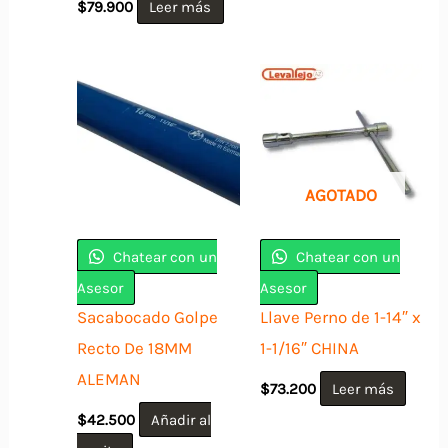
$
79.900
Leer más
AGOTADO
Chatear con un
Chatear con un
Asesor
Asesor
Sacabocado Golpe
Llave Perno de 1-14″ x
Recto De 18MM
1-1/16″ CHINA
ALEMAN
$
73.200
Leer más
$
42.500
Añadir al