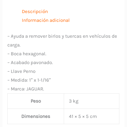
1-
1/16"
Descripción
CHINA
Información adicional
cantidad
– Ayuda a remover birlos y tuercas en vehículos de
carga.
– Boca hexagonal.
– Acabado pavonado.
– Llave Perno
– Medida: 1″ x 1-1/16″
– Marca: JAGUAR.
Peso
3 kg
Dimensiones
41 × 5 × 5 cm