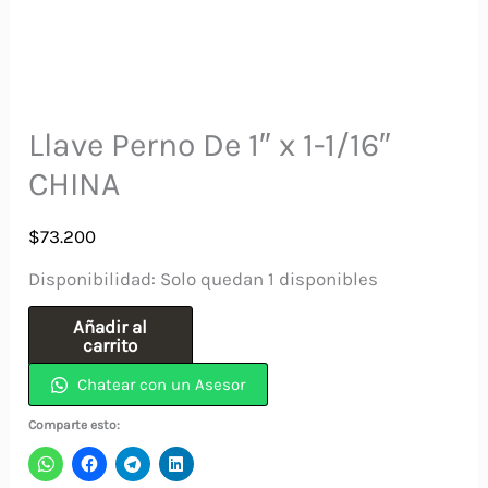
Llave Perno De 1″ x 1-1/16″
CHINA
$
73.200
Disponibilidad:
Solo quedan 1 disponibles
Llave
Añadir al
carrito
Perno
Chatear con un Asesor
De
1"
Comparte esto:
x