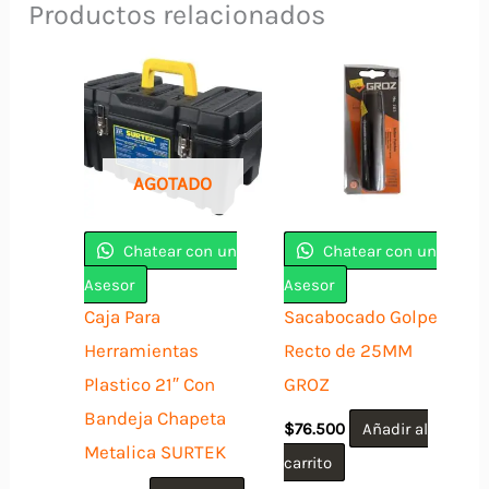
Productos relacionados
AGOTADO
Chatear con un
Chatear con un
Asesor
Asesor
Caja Para
Sacabocado Golpe
Herramientas
Recto de 25MM
Plastico 21″ Con
GROZ
Bandeja Chapeta
$
76.500
Añadir al
Metalica SURTEK
carrito