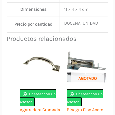
Dimensiones
11 × 4 × 4 cm
DOCENA, UNIDAD
Precio por cantidad
Productos relacionados
AGOTADO
Chatear con un
Chatear con un
Asesor
Asesor
Agarradera Cromada
Bisagra Piso Acero