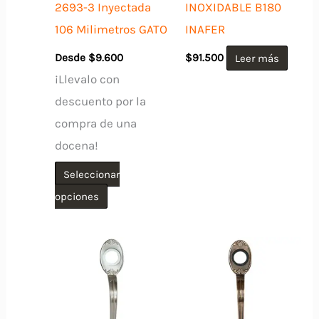
2693-3 Inyectada
INOXIDABLE B180
106 Milimetros GATO
INAFER
Desde
$
9.600
$
91.500
Leer más
¡Llevalo con
descuento por la
compra de una
docena!
Seleccionar
Este
opciones
producto
tiene
múltiples
variantes.
Las