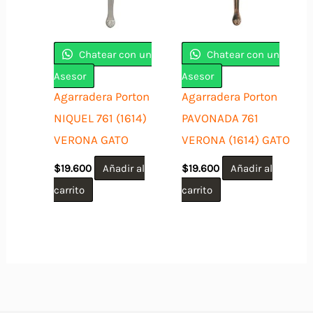
opciones
se
pueden
Chatear con un
Chatear con un
elegir
Asesor
Asesor
en
Agarradera Porton
Agarradera Porton
la
NIQUEL 761 (1614)
PAVONADA 761
página
VERONA GATO
VERONA (1614) GATO
de
$
19.600
Añadir al
$
19.600
Añadir al
producto
carrito
carrito