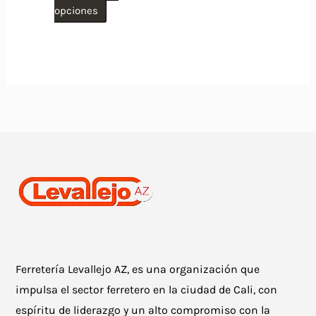
Este
opciones
producto
tiene
múltiples
variantes.
Las
opciones
se
pueden
elegir
en
la
Ferretería Levallejo AZ, es una organización que
página
impulsa el sector ferretero en la ciudad de Cali, con
de
espíritu de liderazgo y un alto compromiso con la
producto