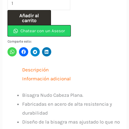
Bisagra
Nudo
Añadir al
Hierro
carrito
2.1/2
Chatear con un Asesor
x
Comparte esto:
2.1/2
Cabeza
Plana
Descripción
Sin
Información adicional
Tornillo
INDUMA
Bisagra Nudo Cabeza Plana.
cantidad
Fabricadas en acero de alta resistencia y
durabilidad
Diseño de la bisagra mas ajustado lo que no