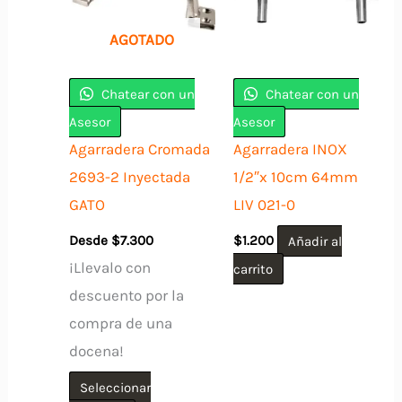
AGOTADO
Chatear con un
Chatear con un
Asesor
Asesor
Agarradera Cromada
Agarradera INOX
2693-2 Inyectada
1/2″x 10cm 64mm
GATO
LIV 021-0
Desde
$
7.300
$
1.200
Añadir al
¡Llevalo con
carrito
descuento por la
compra de una
docena!
Seleccionar