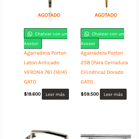
AGOTADO
AGOTADO
Chatear con un
Chatear con un
Asesor
Asesor
Agarradera Porton
Agarradera Porton
Laton Anticado
258 (Para Cerradura
VERONA 761 (1614)
Cilindrica) Dorado
GATO
GATO
$
19.600
Leer más
$
59.500
Leer más