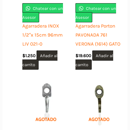
Chatear con un
Chatear con un
Asesor
Asesor
Agarradera INOX
Agarradera Porton
1/2″x 15cm 96mm
PAVONADA 761
LIV 021-0
VERONA (1614) GATO
$
1.250
Añadir al
$
19.600
Añadir al
carrito
carrito
AGOTADO
AGOTADO