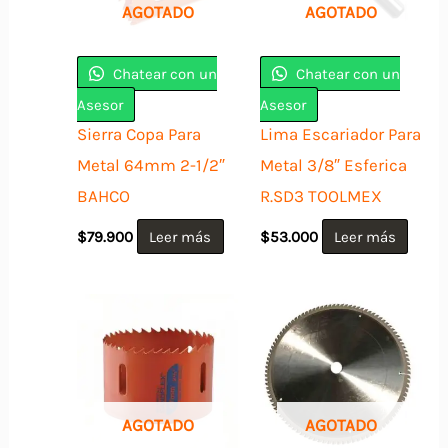
AGOTADO
AGOTADO
Chatear con un
Chatear con un
Asesor
Asesor
Sierra Copa Para
Lima Escariador Para
Metal 64mm 2-1/2″
Metal 3/8″ Esferica
BAHCO
R.SD3 TOOLMEX
$
79.900
Leer más
$
53.000
Leer más
AGOTADO
AGOTADO