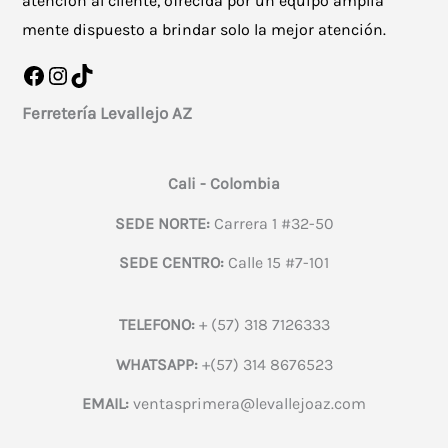
atención al cliente, ofrecida por un equipo amplia
mente dispuesto a brindar solo la mejor atención.
Facebook
Instagram
TikTok
Ferretería Levallejo AZ
Cali - Colombia
SEDE NORTE:
Carrera 1 #32-50
SEDE CENTRO:
Calle 15 #7-101
TELEFONO:
+ (57) 318 7126333
WHATSAPP:
+(57) 314 8676523
EMAIL:
ventasprimera@levallejoaz.com