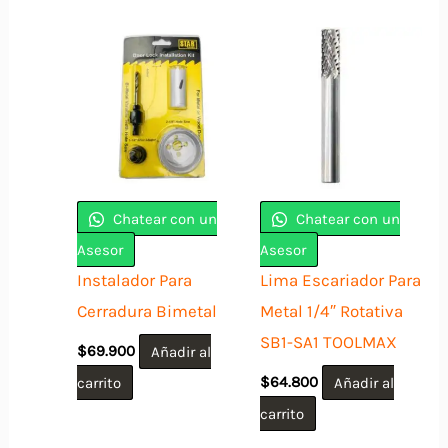
Chatear con un
Chatear con un
Asesor
Asesor
Instalador Para
Lima Escariador Para
Cerradura Bimetal
Metal 1/4″ Rotativa
SB1-SA1 TOOLMAX
$
69.900
Añadir al
carrito
$
64.800
Añadir al
carrito