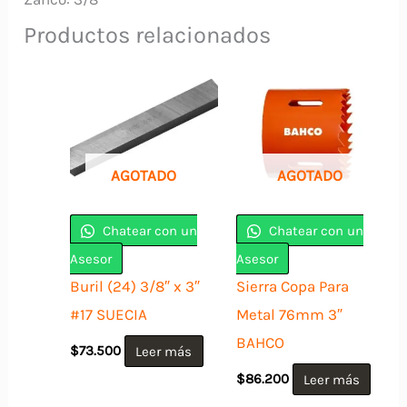
Productos relacionados
AGOTADO
AGOTADO
Chatear con un
Chatear con un
Asesor
Asesor
Buril (24) 3/8″ x 3″
Sierra Copa Para
#17 SUECIA
Metal 76mm 3″
BAHCO
$
73.500
Leer más
$
86.200
Leer más