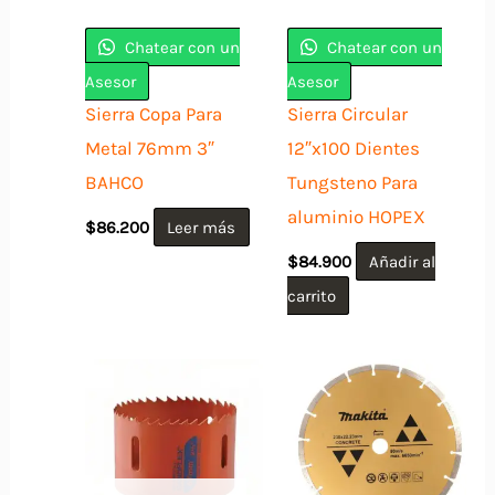
Chatear con un
Chatear con un
Asesor
Asesor
Sierra Copa Para
Sierra Circular
Metal 76mm 3″
12″x100 Dientes
BAHCO
Tungsteno Para
aluminio HOPEX
$
86.200
Leer más
$
84.900
Añadir al
carrito