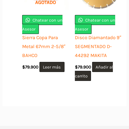
AGOTADO
Chatear con un
Chatear con un
Asesor
Asesor
Sierra Copa Para
Disco Diamantado 9″
Metal 67mm 2-5/8″
SEGMENTADO D-
BAHCO
44292 MAKITA
$
79.900
Leer más
$
79.900
Añadir al
carrito