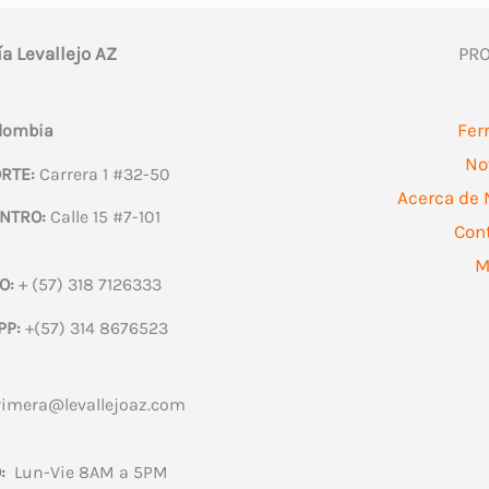
ía Levallejo AZ
PR
Fer
olombia
No
RTE:
Carrera 1 #32-50
Acerca de 
NTRO:
Calle 15 #7-101
Con
M
O:
+ (57) 318 7126333
PP:
+(57) 314 8676523
rimera@levallejoaz.com
:
Lun-Vie 8AM a 5PM