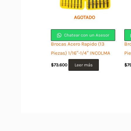
AGOTADO
Chatear con un Asesor
Brocas Acero Rapido (13
Br
Piezas) 1/16″-1/4″ INCOLMA
Pi
$
73.600
Leer más
$
7