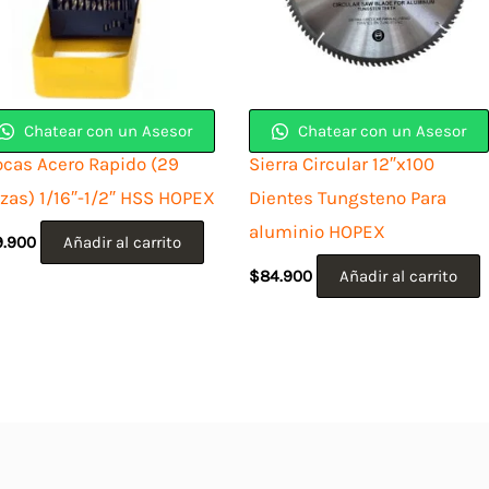
Chatear con un Asesor
Chatear con un Asesor
ocas Acero Rapido (29
Sierra Circular 12″x100
ezas) 1/16″-1/2″ HSS HOPEX
Dientes Tungsteno Para
aluminio HOPEX
9.900
Añadir al carrito
$
84.900
Añadir al carrito