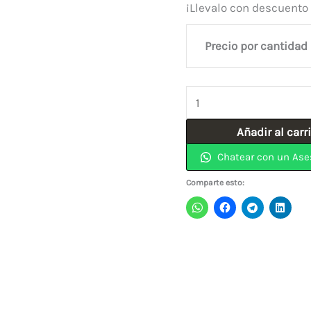
¡Llevalo con descuento
Precio por cantidad
Broca
Acero
Añadir al carr
Rapido
Chatear con un Ase
(11.11)
7/16"
Comparte esto:
INCOLMA
cantidad