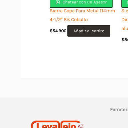
Chatear con un Asesor
Sierra Copa Para Metal 114mm
Sie
4-1/2″ 8% Cobalto
Di
al
$
54.900
Añadir al carrito
$
8
Ferreter