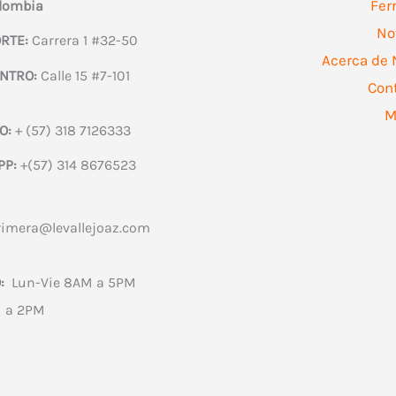
Fer
olombia
No
RTE:
Carrera 1 #32-50
Acerca de 
NTRO:
Calle 15 #7-101
Con
M
O:
+ (57) 318 7126333
PP:
+(57) 314 8676523
rimera@levallejoaz.com
:
Lun-Vie 8AM a 5PM
 a 2PM