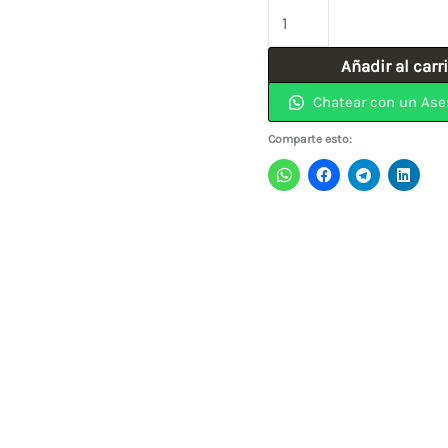
Buril
(30)
Añadir al carr
1/2"
Chatear con un Ase
x
4"
Comparte esto:
Acero
Rápido
L&W
cantidad