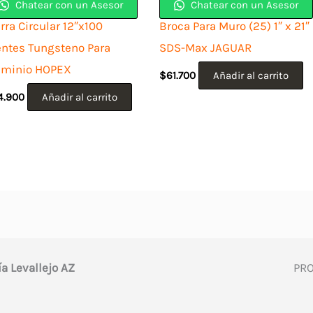
Chatear con un Asesor
Chatear con un Asesor
rra Circular 12″x100
Broca Para Muro (25) 1″ x 21″
entes Tungsteno Para
SDS-Max JAGUAR
uminio HOPEX
$
61.700
Añadir al carrito
4.900
Añadir al carrito
ía Levallejo AZ
PR