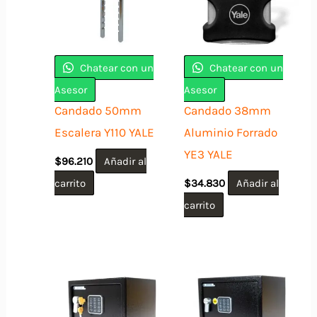
Chatear con un
Chatear con un
Asesor
Asesor
Candado 50mm
Candado 38mm
Escalera Y110 YALE
Aluminio Forrado
YE3 YALE
$
96.210
Añadir al
carrito
$
34.830
Añadir al
carrito