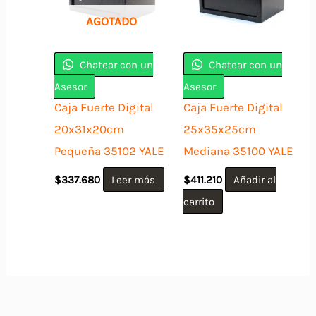
AGOTADO
Chatear con un
Chatear con un
Asesor
Asesor
Caja Fuerte Digital
Caja Fuerte Digital
20x31x20cm
25x35x25cm
Pequeña 35102 YALE
Mediana 35100 YALE
$
337.680
Leer más
$
411.210
Añadir al
carrito