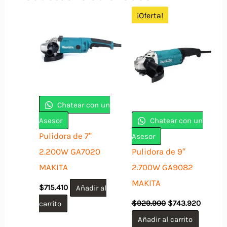
¡Oferta!
Chatear con un
Asesor
Chatear con un
Pulidora de 7″
Asesor
2.200W GA7020
Pulidora de 9″
MAKITA
2.700W GA9082
MAKITA
$
715.410
Añadir al
El
El
carrito
$
929.900
$
743.920
precio
precio
original
actual
Añadir al carrito