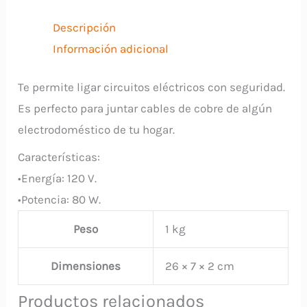
Madera
80W
Descripción
JAGUAR
Información adicional
cantidad
Te permite ligar circuitos eléctricos con seguridad.
Es perfecto para juntar cables de cobre de algún
electrodoméstico de tu hogar.
Características:
•Energía: 120 V.
•Potencia: 80 W.
Peso
1 kg
Dimensiones
26 × 7 × 2 cm
Productos relacionados