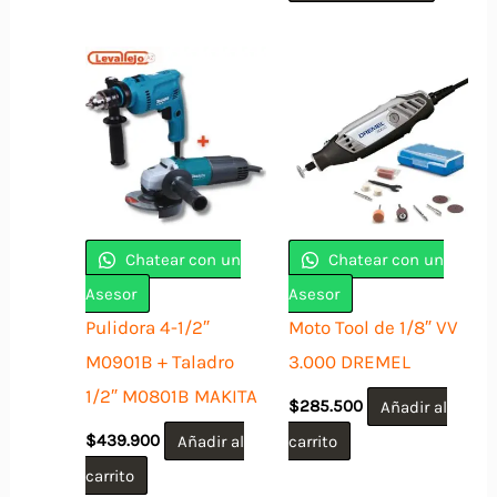
era:
es:
$929.900.
$743.92
Chatear con un
Chatear con un
Asesor
Asesor
Pulidora 4-1/2″
Moto Tool de 1/8″ VV
M0901B + Taladro
3.000 DREMEL
1/2″ M0801B MAKITA
$
285.500
Añadir al
$
439.900
Añadir al
carrito
carrito