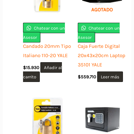
AGOTADO
Chatear con un
Chatear con un
Asesor
Asesor
Candado 20mm Tipo
Caja Fuerte Digital
Italiano 110-20 YALE
20x43x20cm Laptop
35101 YALE
$
15.930
Añadir al
carrito
$
559.710
Leer más