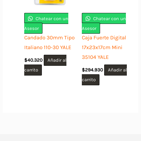
Chatear con un
Chatear con un
Asesor
Asesor
Candado 30mm Tipo
Caja Fuerte Digital
Italiano 110-30 YALE
17x23x17cm Mini
35104 YALE
$
40.320
Añadir al
carrito
$
294.930
Añadir al
carrito