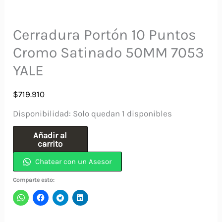
Cerradura Portón 10 Puntos
Cromo Satinado 50MM 7053
YALE
$
719.910
Disponibilidad:
Solo quedan 1 disponibles
Cerradura
Añadir al
carrito
Portón
Chatear con un Asesor
10
Puntos
Comparte esto:
Cromo
Satinado