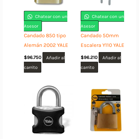
Chatear con un
Chatear con un
Asesor
Asesor
Candado 850 tipo
Candado 50mm
Alemán 2002 YALE
Escalera Y110 YALE
$
96.750
Añadir al
$
96.210
Añadir al
carrito
carrito