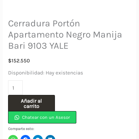
Cerradura Portón
Apartamento Negro Manija
Bari 9103 YALE
$
152.550
Disponibilidad:
Hay existencias
Cerradura
Portón
Añadir al
Apartamento
carrito
Negro
Chatear con un Asesor
Manija
Comparte esto:
Bari