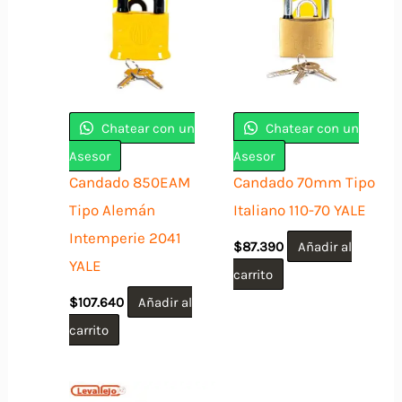
Chatear con un
Chatear con un
Asesor
Asesor
Candado 850EAM
Candado 70mm Tipo
Tipo Alemán
Italiano 110-70 YALE
Intemperie 2041
$
87.390
Añadir al
YALE
carrito
$
107.640
Añadir al
carrito