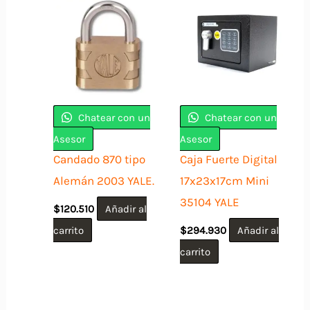
Chatear con un
Chatear con un
Asesor
Asesor
Candado 870 tipo
Caja Fuerte Digital
Alemán 2003 YALE.
17x23x17cm Mini
35104 YALE
$
120.510
Añadir al
carrito
$
294.930
Añadir al
carrito