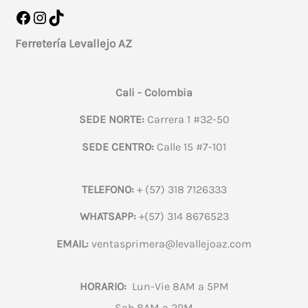
Facebook
Instagram
TikTok
Ferretería Levallejo AZ
Cali - Colombia
SEDE NORTE:
Carrera 1 #32-50
SEDE CENTRO:
Calle 15 #7-101
TELEFONO:
+ (57) 318 7126333
WHATSAPP:
+(57) 314 8676523
EMAIL:
ventasprimera@levallejoaz.com
HORARIO:
Lun-Vie 8AM a 5PM
Sab 8AM a 2PM