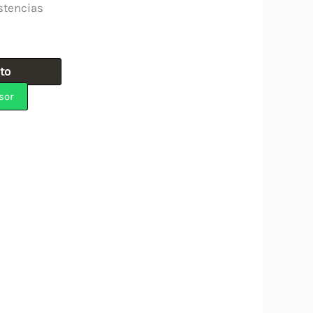
stencias
ito
sor