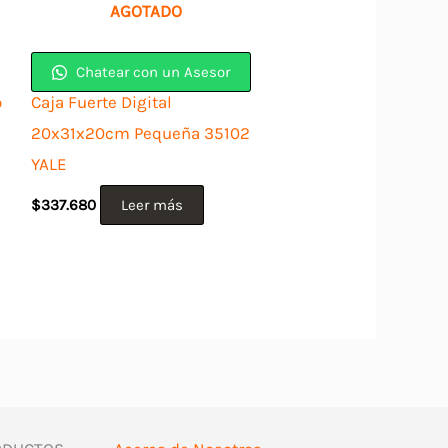
AGOTADO
Chatear con un Asesor
o
Caja Fuerte Digital
20x31x20cm Pequeña 35102
YALE
$
337.680
Leer más