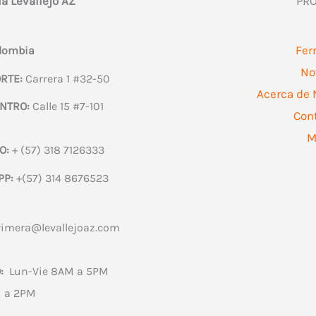
ía Levallejo AZ
PR
Fer
olombia
No
RTE:
Carrera 1 #32-50
Acerca de 
NTRO:
Calle 15 #7-101
Con
M
O:
+ (57) 318 7126333
PP:
+(57) 314 8676523
rimera@levallejoaz.com
:
Lun-Vie 8AM a 5PM
 a 2PM