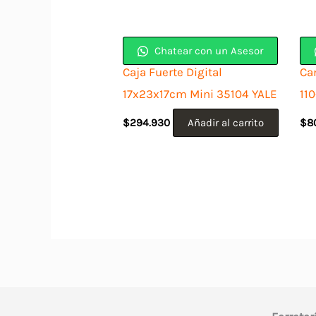
Chatear con un Asesor
Caja Fuerte Digital
Ca
17x23x17cm Mini 35104 YALE
11
$
294.930
Añadir al carrito
$
8