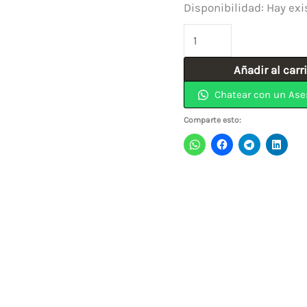
Disponibilidad:
Hay exi
Cerradura
Portón
Añadir al carr
Apartamento
Chatear con un Ase
Grafito
Manija
Comparte esto:
BARI
4487
YALE
cantidad