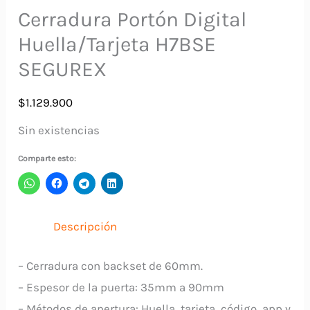
Cerradura Portón Digital
Huella/Tarjeta H7BSE
SEGUREX
$
1.129.900
Sin existencias
Comparte esto:
Descripción
– Cerradura con backset de 60mm.
– Espesor de la puerta: 35mm a 90mm
– Métodos de apertura: Huella, tarjeta, código, app y