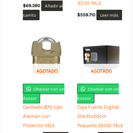
35101 YALE
$
69.390
Añadir al
carrito
$
559.710
Leer más
AGOTADO
AGOTADO
Chatear con un
Chatear con un
Asesor
Asesor
Candado 870 tipo
Caja Fuerte Digital
Alemán con
20x31x20cm
Protector YALE
Pequeña 35102 YALE