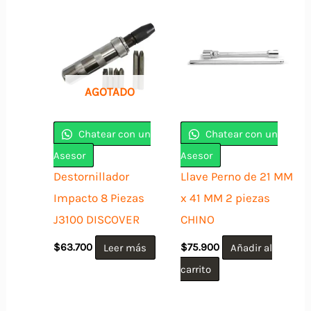
AGOTADO
Chatear con un
Chatear con un
Asesor
Asesor
Destornillador
Llave Perno de 21 MM
Impacto 8 Piezas
x 41 MM 2 piezas
J3100 DISCOVER
CHINO
$
63.700
Leer más
$
75.900
Añadir al
carrito