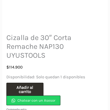
Cizalla de 30″ Corta
Remache NAP130
UYUSTOOLS
$
114.900
Disponibilidad:
Solo quedan 1 disponibles
Cizalla
Añadir al
carrito
de
Chatear con un Asesor
30"
Corta
Comparte esto: