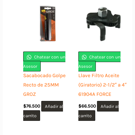
Chatear con un
Chatear con un
Asesor
Asesor
Sacabocado Golpe
Llave Filtro Aceite
Recto de 25MM
(Giratorio) 2-1/2″ a 4″
GROZ
61904A FORCE
$
76.500
Añadir al
$
66.500
Añadir al
carrito
carrito