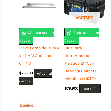
AGOTADO
Chatear con un
Chatear con un
Asesor
Asesor
Llave Perno de 21 MM
Caja Para
x 41 MM 2 piezas
Herramientas
CHINO
Plastico 21″ Con
Bandeja Chapeta
$
75.900
Añadir al
Metalica SURTEK
carrito
$
79.900
Leer más