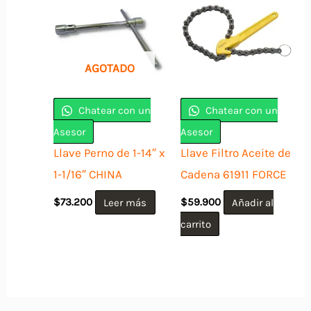
AGOTADO
Chatear con un
Chatear con un
Asesor
Asesor
Llave Perno de 1-14″ x
Llave Filtro Aceite de
1-1/16″ CHINA
Cadena 61911 FORCE
$
73.200
Leer más
$
59.900
Añadir al
carrito