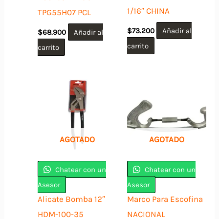
1/16″ CHINA
TPG55H07 PCL
$
73.200
Añadir al
$
68.900
Añadir al
carrito
carrito
AGOTADO
AGOTADO
Chatear con un
Chatear con un
Asesor
Asesor
Alicate Bomba 12″
Marco Para Escofina
HDM-100-35
NACIONAL