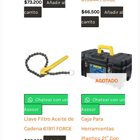
$
73.200
Añadir al
carrito
$
66.500
Añadir al
carrito
AGOTADO
Chatear con un
Chatear con un
Asesor
Asesor
Llave Filtro Aceite de
Caja Para
Cadena 61911 FORCE
Herramientas
Plastico 21″ Con