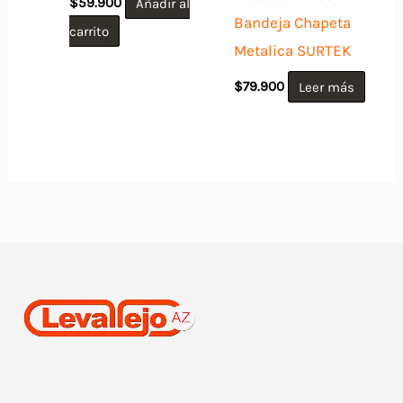
$
59.900
Añadir al
Bandeja Chapeta
carrito
Metalica SURTEK
$
79.900
Leer más