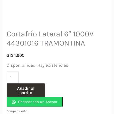
Cortafrío Lateral 6″ 1000V
44301016 TRAMONTINA
$
134.900
Disponibilidad:
Hay existencias
Cortafrío
Lateral
Añadir al
6"
carrito
1000V
Chatear con un Asesor
44301016
Comparte esto: