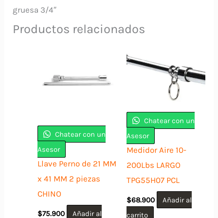
gruesa 3/4″
Productos relacionados
Chatear con un
Chatear con un
Asesor
Asesor
Medidor Aire 10-
Llave Perno de 21 MM
200Lbs LARGO
x 41 MM 2 piezas
TPG55H07 PCL
CHINO
$
68.900
Añadir al
$
75.900
Añadir al
carrito