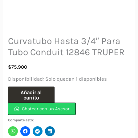
Curvatubo Hasta 3/4″ Para
Tubo Conduit 12846 TRUPER
$
75.900
Disponibilidad:
Solo quedan 1 disponibles
Curvatubo
Añadir al
carrito
Hasta
Chatear con un Asesor
3/4"
Para
Comparte esto:
Tubo