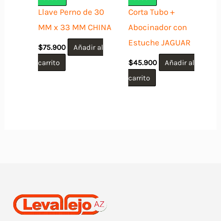
Llave Perno de 30
Corta Tubo +
MM x 33 MM CHINA
Abocinador con
Estuche JAGUAR
$
75.900
Añadir al
carrito
$
45.900
Añadir al
carrito