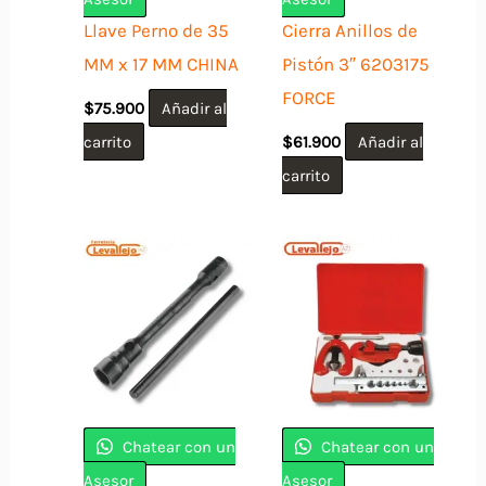
Llave Perno de 35
Cierra Anillos de
MM x 17 MM CHINA
Pistón 3″ 6203175
FORCE
$
75.900
Añadir al
carrito
$
61.900
Añadir al
carrito
Chatear con un
Chatear con un
Asesor
Asesor