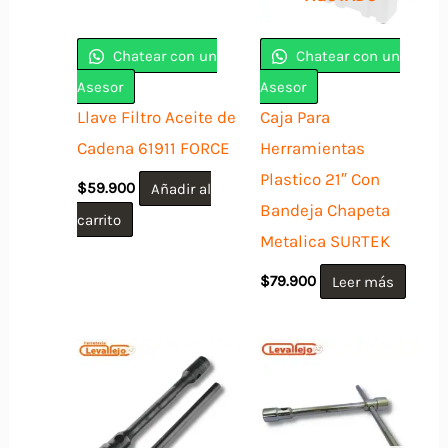
Chatear con un
Chatear con un
Asesor
Asesor
Llave Filtro Aceite de
Caja Para
Cadena 61911 FORCE
Herramientas
Plastico 21″ Con
$
59.900
Añadir al
Bandeja Chapeta
carrito
Metalica SURTEK
$
79.900
Leer más