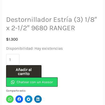
Destornillador Estría (3) 1/8″
x 2-1/2″ 9680 RANGER
$
1.300
Disponibilidad:
Hay existencias
Destornillador
Estría
Añadir al
(3)
carrito
1/8"
Chatear con un Asesor
x
Comparte esto:
2-
1/2"