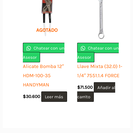
AGOTADO
Chatear con un
Chatear con un
Asesor
Asesor
Alicate Bomba 12″
Llave Mixta (32.0) 1-
HDM-100-35
1/4″ 7551.1.4 FORCE
HANDYMAN
$
71.500
Añadir al
$
30.600
Leer más
carrito