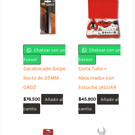
Chatear con un
Chatear con un
Asesor
Asesor
Sacabocado Golpe
Corta Tubo +
Recto de 25MM
Abocinador con
GROZ
Estuche JAGUAR
$
76.500
Añadir al
$
45.900
Añadir al
carrito
carrito