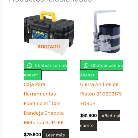
AGOTADO
Chatear con un
Chatear con un
Asesor
Asesor
Caja Para
Cierra Anillos de
Herramientas
Pistón 3″ 6203175
Plastico 21″ Con
FORCE
Bandeja Chapeta
$
61.900
Añadir al
Metalica SURTEK
carrito
$
79.900
Leer más