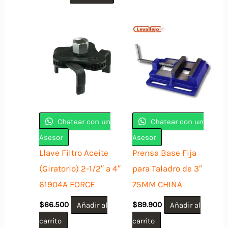
Chatear con un
Chatear con un
Asesor
Asesor
Llave Filtro Aceite
Prensa Base Fija
(Giratorio) 2-1/2″ a 4″
para Taladro de 3″
61904A FORCE
75MM CHINA
$
66.500
Añadir al
$
89.900
Añadir al
carrito
carrito