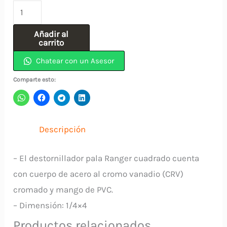
Destornillador
Pala
Añadir al
(6)
carrito
1/4″
Chatear con un Asesor
x
Comparte esto:
4″
Vaso
Cuadrado
Descripción
2004423
RANGER
– El destornillador pala Ranger cuadrado cuenta
cantidad
con cuerpo de acero al cromo vanadio (CRV)
cromado y mango de PVC.
– Dimensión: 1/4×4
Productos relacionados