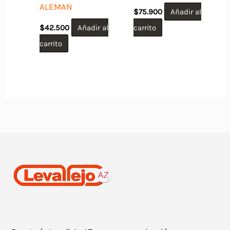
ALEMAN
$
75.900
Añadir al
$
42.500
Añadir al
carrito
carrito