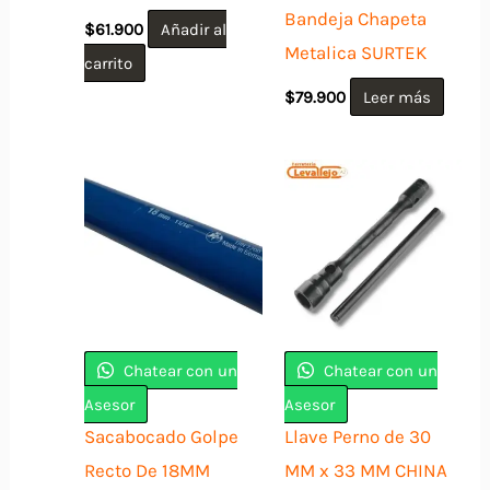
Bandeja Chapeta
$
61.900
Añadir al
Metalica SURTEK
carrito
$
79.900
Leer más
Chatear con un
Chatear con un
Asesor
Asesor
Sacabocado Golpe
Llave Perno de 30
Recto De 18MM
MM x 33 MM CHINA