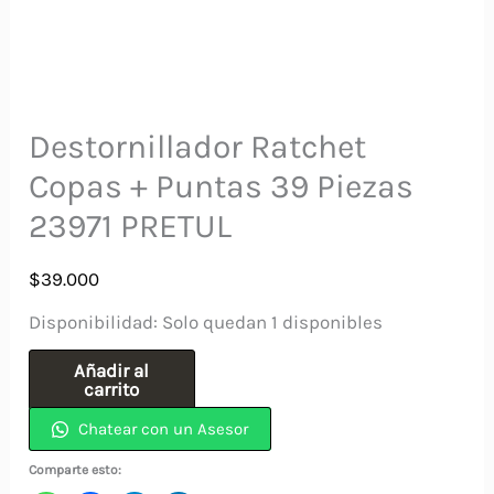
Destornillador Ratchet
Copas + Puntas 39 Piezas
23971 PRETUL
$
39.000
Disponibilidad:
Solo quedan 1 disponibles
Destornillador
Añadir al
carrito
Ratchet
Chatear con un Asesor
Copas
+
Comparte esto: