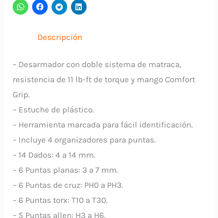
Puntas
39
Piezas
Descripción
23971
PRETUL
– Desarmador con doble sistema de matraca,
cantidad
resistencia de 11 lb-ft de torque y mango Comfort
Grip.
– Estuche de plástico.
– Herramienta marcada para fácil identificación.
– Incluye 4 organizadores para puntas.
– 14 Dados: 4 a 14 mm.
– 6 Puntas planas: 3 a 7 mm.
– 6 Puntas de cruz: PH0 a PH3.
– 6 Puntas torx: T10 a T30.
– 5 Puntas allen: H3 a H6.