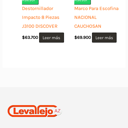
Destornillador
Marco Para Escofina
Impacto 8 Piezas
NACIONAL
J3100 DISCOVER
CAUCHOSAN
$
63.700
Leer más
$
69.900
Leer más