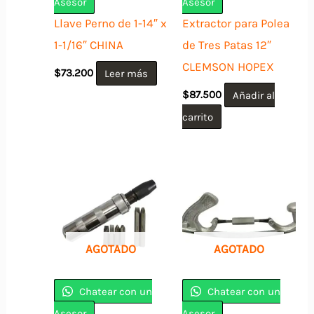
Asesor
Asesor
Llave Perno de 1-14″ x
Extractor para Polea
1-1/16″ CHINA
de Tres Patas 12″
CLEMSON HOPEX
$
73.200
Leer más
$
87.500
Añadir al
carrito
AGOTADO
AGOTADO
Chatear con un
Chatear con un
Asesor
Asesor