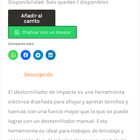
Disponibilidad:
Solo quedan 1 disponibles
Destornillador
Añadir al
carrito
Ratchet
Chatear con un Asesor
Puño
5
Comparte esto:
Puntas
536502
DISCOVER
Descripción
cantidad
El destornillador de impacto es una herramienta
eléctrica diseñada para aflojar y apretar tornillos y
tuercas con una fuerza mayor que la que se puede
lograr con un destornillador manual. Esta
herramienta es ideal para trabajos de bricolaje y