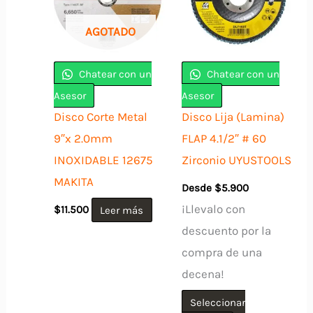
AGOTADO
Chatear con un
Chatear con un
Asesor
Asesor
Disco Corte Metal
Disco Lija (Lamina)
9″x 2.0mm
FLAP 4.1/2″ # 60
INOXIDABLE 12675
Zirconio UYUSTOOLS
MAKITA
Desde
$
5.900
¡Llevalo con
$
11.500
Leer más
descuento por la
compra de una
decena!
Seleccionar