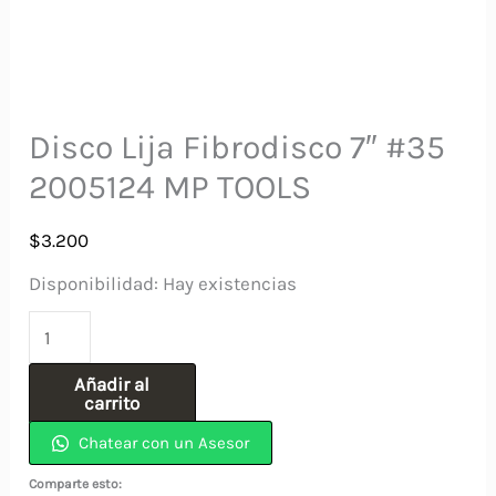
Disco Lija Fibrodisco 7″ #35
2005124 MP TOOLS
$
3.200
Disponibilidad:
Hay existencias
Disco
Lija
Añadir al
Fibrodisco
carrito
7"
Chatear con un Asesor
#35
Comparte esto: