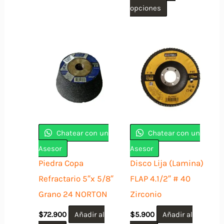
Este
opciones
producto
tiene
múltiples
variantes.
Las
opciones
se
pueden
Chatear con un
Chatear con un
elegir
Asesor
Asesor
en
Piedra Copa
Disco Lija (Lamina)
la
Refractario 5″x 5/8″
FLAP 4.1/2″ # 40
página
Grano 24 NORTON
Zirconio
de
$
72.900
Añadir al
$
5.900
Añadir al
producto