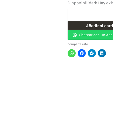
Disponibilidad:
Hay exi
Piedra
Copa
Añadir al carr
Pulir
Chatear con un Ase
Refractario
5"x
Comparte esto:
5/8"
Grano
36
NORTON
cantidad