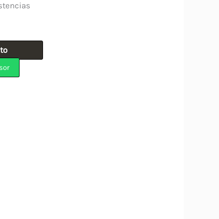
stencias
ito
sor