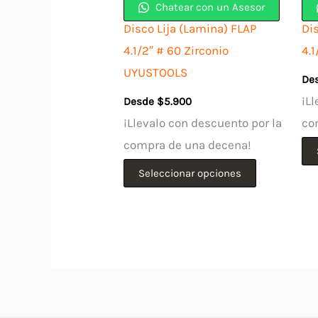
Chatear con un Asesor
Disco Lija (Lamina) FLAP
Di
4.1/2″ # 60 Zirconio
4.
UYUSTOOLS
De
¡Ll
Desde
$
5.900
¡Llevalo con descuento por la
co
compra de una decena!
Este
Seleccionar opciones
producto
tiene
múltiples
variantes.
Las
opciones