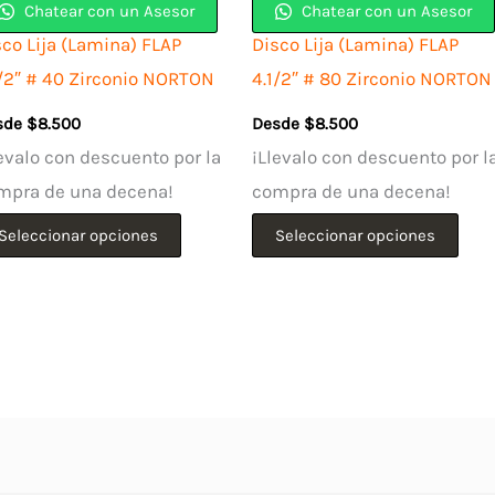
Chatear con un Asesor
Chatear con un Asesor
sco Lija (Lamina) FLAP
Disco Lija (Lamina) FLAP
1/2″ # 40 Zirconio NORTON
4.1/2″ # 80 Zirconio NORTON
sde
$
8.500
Desde
$
8.500
evalo con descuento por la
¡Llevalo con descuento por l
mpra de una decena!
compra de una decena!
Este
Este
Seleccionar opciones
Seleccionar opciones
producto
pro
tiene
tien
múltiples
múlt
variantes.
vari
Las
Las
opciones
opc
se
se