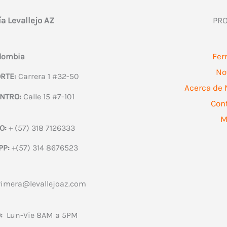
pueden
pue
ía Levallejo AZ
PR
elegir
eleg
en
en
la
la
Fer
olombia
página
pág
No
RTE:
Carrera 1 #32-50
de
de
Acerca de 
NTRO:
Calle 15 #7-101
producto
pro
Con
M
O:
+ (57) 318 7126333
PP:
+(57) 314 8676523
rimera@levallejoaz.com
:
Lun-Vie 8AM a 5PM