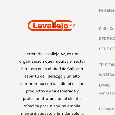
se
Ferreter
pueden
elegir
en
Cali - C
la
SEDE NO
página
SEDE CE
de
Ferretería Levallejo AZ, es una
producto
organización que impulsa el sector
TELEFON
ferretero en la ciudad de Cali, con
WHATSA
espíritu de liderazgo y un alto
compromiso con la calidad de sus
EMAIL:
productos y una esmerada y
ventasp
profesional atención al cliente,
ofrecida por un equipo amplia
HORARIO
mente dispuesto a brindar solo la