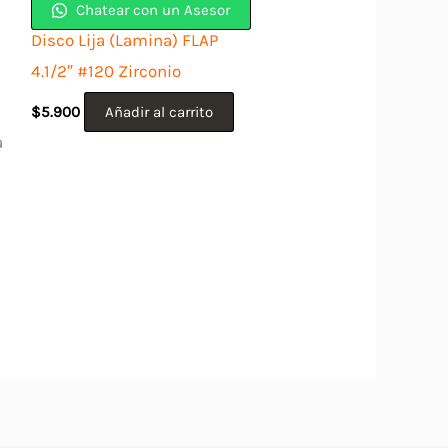
Chatear con un Asesor
Disco Lija (Lamina) FLAP
4.1/2″ #120 Zirconio
$
5.900
Añadir al carrito
a
ducto
e
iples
antes.
iones