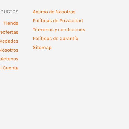
den
ODUCTOS
Acerca de Nosotros
ir
Políticas de Privacidad
Tienda
Términos y condiciones
reofertas
Políticas de Garantía
ina
vedades
Sitemap
Nosotros
ducto
táctenos
i Cuenta